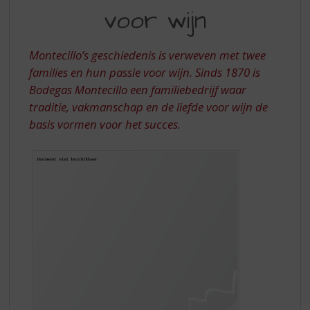
S
voor wijn
VOOR
p
r
WIJN
i
Montecillo’s geschiedenis is verweven met twee
n
families en hun passie voor wijn. Sinds 1870 is
g
Bodegas Montecillo een familiebedrijf waar
n
a
traditie, vakmanschap en de liefde voor wijn de
a
basis vormen voor het succes.
r
d
e
n
a
v
i
g
a
t
i
e