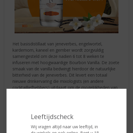
Het basisdistillaat van jeneverbes, engelwortel,
kardemom, kaneel en gember wordt zorgvuldig
samengesteld om deze nadien 6 tot 8 weken te
infuseren met hoogwaardige Bourbon Vanilla. De zoete
smaak van de vanilla bedwingt hierdoor de natuurlijke
bitterheid van de jeneverbes. Dit levert een totaal
nieuwe drinkervaring die mixologists (en andere
cocktailliefhebbers) uitdaagt om de mogelijkheden van
gin te herontdekken bij het bedenken van nieuwe
cocktails of het samenstellen van klassiekers.
Leeftijdscheck
Wij vragen altijd naar uw leeftijd, in
de winkels en ook online. Bent u 18