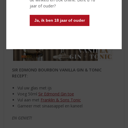
jaar of ouder?
Ja, ik ben 18 jaar of ouder
SIR EDMOND BOURBON VANILLA GIN & TONIC
RECEPT
:
Vul uw glas met ijs ⁠
Voeg 50ml
Sir Edmond Gin toe
Vul aan met
Franklin & Sons Tonic
Garneer met sinaasappel en kaneel
EN GENIET!