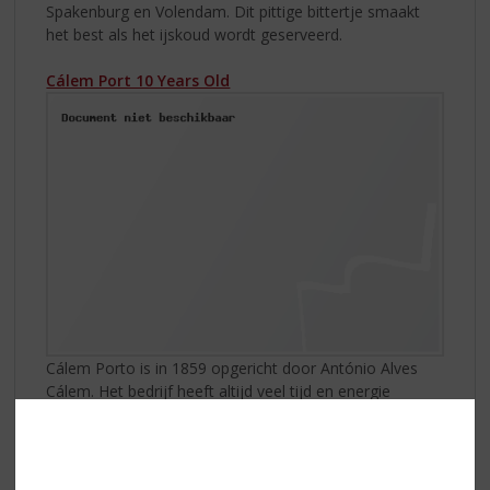
Spakenburg en Volendam. Dit pittige bittertje smaakt
het best als het ijskoud wordt geserveerd.
Cálem Port 10 Years Old
Cálem Porto is in 1859 opgericht door António Alves
Cálem. Het bedrijf heeft altijd veel tijd en energie
gestoken in de productie van kwalitatieve Port. Dit heeft
geresulteerd in een hoge waardering door de markt en
diverse internationale onderscheidingen. Als marktleider
in Portugal is er geen winkel te vinden die geen Cálem