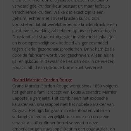
vervaardigde kruidenlikeur bestaat uit maar liefst 56
verschillende kruiden. Welke dat exact zijn is een
geheim, echter met zoveel kruiden kunt u zich
voorstellen dat dit wereldberoemde kruidendrankje een
positieve uitwerking zal hebben op uw spijsvertering. In
Duitsland zelf staat dit digestief in vele medicijnkastjes
en is oorspronkelijk ook bedoeld als geneesmiddel
tegen allerlei gezondheidsproblemen. Drink hem zoals
door de fabrikant wordt voorgeschreven: Alleen als ‘ie
ijs- en ijskoud is! Bewaar de fles dan ook in de vriezer,
zodat u altijd een ijskoude borrel kunt serveren!
Grand Marnier Cordon Rouge
Grand Marnier Gordon Rouge wordt sinds 1880 volgens
het geheime familierecept van Louis Alexandre Marnier
Lapostelle gemaakt. Het combineert het exotische
karakter van sinaasappel met het nobele karakter van
Cognac. Het rijpt langzaam in eikenhouten vaten en
verkrijgt zo een onvergelijkbare ronde en complexe
smaak. Als after dinner borrel serveert u deze
amberkleurige sinaasappellikeur in een cognacglas, on