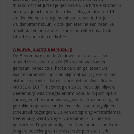
thuiskomst het Juttertje gedronken. De bittere stoffen in
het drankje activeren de stofwisseling en door de 14
kruiden die het drankje bevat kunt u van Juttertje
kruidenbitter natuurlijk ook genieten na een heerlijke
maaltijd. Een prima after dinner borreltje dus. Drink
Juttertje puur of in de koffie.
Weduwe Joustra Beerenburg
De Beerenburg van de Weduwe Joustra staat een
maand te trekken op zo'n 25 kruiden waaronder
gentiaan, benedictus, herba card en galiatoer. De
exacte samenstelling is en blijft natuurlijk geheim! Een
historisch product dat niet voor niets de kwalificatie
NOBEL & ECHT meekreeg en zo zal het altijd blijven.
Beerenburg was vroeger enorm populair bij schippers,
vanwege de heilzame werking van het kruidenmengsel
getrokken op basis van jenever. Het zou maagpijn en
scheurbuik tegengaan. De van oorsprong Amsterdamse
Beerenburg werd vroeger voornamelijk in Friesland
gedronken. Tegenwoordig is het heel populair onder de
jongere bevolking van de vissersdorpen zoals Urk,