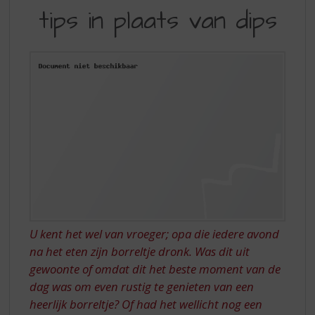
S
tips in plaats van dips
BORRELS:
p
r
TIPS
i
IN
n
g
PLAATS
n
VAN
a
a
DIPS
r
d
e
n
a
v
i
U kent het wel van vroeger; opa die iedere avond
g
na het eten zijn borreltje dronk. Was dit uit
a
t
gewoonte of omdat dit het beste moment van de
i
dag was om even rustig te genieten van een
e
heerlijk borreltje? Of had het wellicht nog een