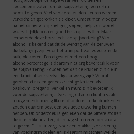
hoog alcoholpercentage waar veel kruiden en
specerijen inzaten, om de spijsvertering een extra
boost te geven. Veel van deze kruidenlikeuren werden
verkocht en gedronken als elixer. Omdat men vroeger
na het dinner al vrij snel ging slapen, hielp zo’n borrel
waarschijnlijk ook om goed in slaap te vallen. Maar
verbeterde deze borrel echt de spijsvertering? Van
alcohol is bekend dat dit de werking van de zenuwen,
die belangrijk zijn voor het transport van voedsel in de
buik, blokkeren. Een digestief met een hoog
alcoholpercentage is daarom niet erg bevorderlijk voor
de spijsvertering. Zouden het dan de kruiden zijn die in
een kruidenlikeur veelvuldig aanwezig zijn? Vooral
gember, citrus en geneeskrachtige kruiden als
basilicum, oregano, venkel en munt zijn bevorderlijk
voor de spijsvertering. Deze ingrediënten kunt u vaak
terugvinden in menig likeur of andere sterke dranken en
zouden daarom best een positieve uitwerking kunnen
hebben. Uit onderzoek is gebleken dat de bittere stoffen
die in een likeur zitten, de maag stimuleren om zuur af
te geven. Dit zuur zorgt voor een makkelijke vertering
van voedingsmiddelen en is daarom misschien wel de