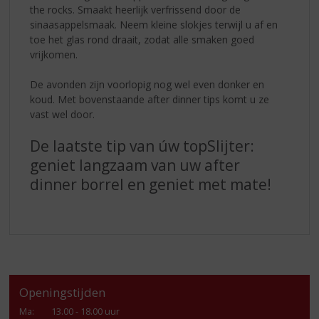
the rocks. Smaakt heerlijk verfrissend door de
sinaasappelsmaak. Neem kleine slokjes terwijl u af en
toe het glas rond draait, zodat alle smaken goed
vrijkomen.
De avonden zijn voorlopig nog wel even donker en
koud. Met bovenstaande after dinner tips komt u ze
vast wel door.
De laatste tip van úw topSlijter:
geniet langzaam van uw after
dinner borrel en geniet met mate!
Openingstijden
Ma
:
13.00 - 18.00 uur