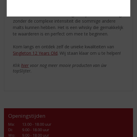
elke gelegenheid. Zelfs als u nieuw bent in de wereld
van single malt whisky's, is Singleton 12 Years Old een
ideale start. Het biedt een toegankelijke smaakervaring
zonder de complexe intensiteit die sommige andere
malts kunnen hebben. Het is een whisky die gemakkelijk
te waarderen is en perfect om mee te beginnen.
Kom langs en ontdek zelf de unieke kwaliteiten van
Singleton 12 Years Old
. Wij staan klaar om u te helpen!
Klik
hier
voor nog meer mooie producten van úw
topSlijter.
Openingstijden
Ma
:
13.00 - 18.00 uur
Di
:
9.00 - 18.00 uur
Wo
:
9.00 - 18.00 uur