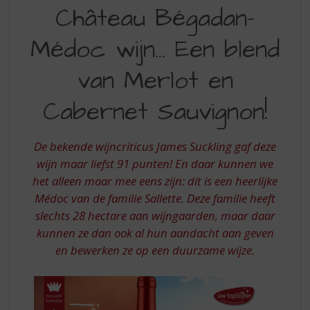
CHATEAU
S
Château Bégadan-
p
BEGADAN
r
Médoc wijn... Een blend
MEDOC
i
n
EEN
van Merlot en
g
BLEND
n
Cabernet Sauvignon!
a
VAN
a
MERLOT
r
De bekende wijncriticus James Suckling gaf deze
d
EN
e
wijn maar liefst 91 punten! En daar kunnen we
CABERNET
n
het alleen maar mee eens zijn: dit is een heerlijke
a
SAUVIGNON
Médoc van de familie Sallette. Deze familie heeft
v
slechts 28 hectare aan wijngaarden, maar daar
i
kunnen ze dan ook al hun aandacht aan geven
g
a
en bewerken ze op een duurzame wijze.
t
i
e