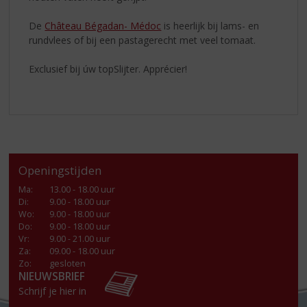
De
Château Bégadan- Médoc
is heerlijk bij lams- en
rundvlees of bij een pastagerecht met veel tomaat.
Exclusief bij úw topSlijter. Apprécier!
Openingstijden
Ma
:
13.00 - 18.00 uur
Di
:
9.00 - 18.00 uur
Wo
:
9.00 - 18.00 uur
Do
:
9.00 - 18.00 uur
Vr
:
9.00 - 21.00 uur
Za
:
09.00 - 18.00 uur
Zo:
gesloten
NIEUWSBRIEF
Schrijf je hier in